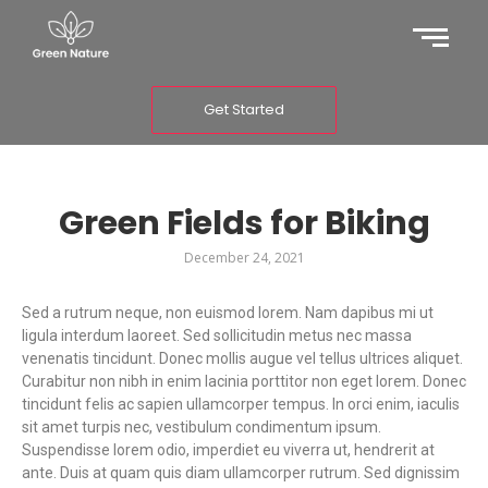
Get Started
Green Fields for Biking
December 24, 2021
Sed a rutrum neque, non euismod lorem. Nam dapibus mi ut
ligula interdum laoreet. Sed sollicitudin metus nec massa
venenatis tincidunt. Donec mollis augue vel tellus ultrices aliquet.
Curabitur non nibh in enim lacinia porttitor non eget lorem. Donec
tincidunt felis ac sapien ullamcorper tempus. In orci enim, iaculis
sit amet turpis nec, vestibulum condimentum ipsum.
Suspendisse lorem odio, imperdiet eu viverra ut, hendrerit at
ante. Duis at quam quis diam ullamcorper rutrum. Sed dignissim