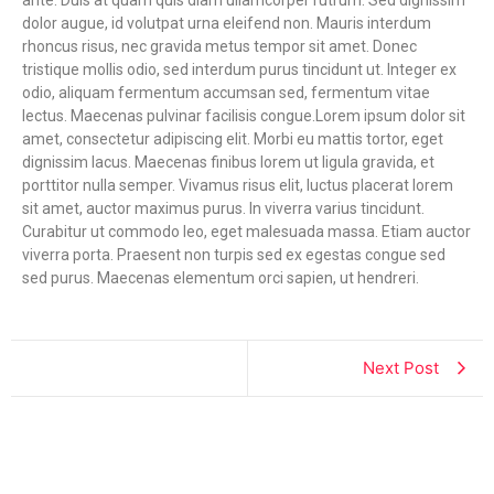
ante. Duis at quam quis diam ullamcorper rutrum. Sed dignissim
dolor augue, id volutpat urna eleifend non. Mauris interdum
rhoncus risus, nec gravida metus tempor sit amet. Donec
tristique mollis odio, sed interdum purus tincidunt ut. Integer ex
odio, aliquam fermentum accumsan sed, fermentum vitae
lectus. Maecenas pulvinar facilisis congue.Lorem ipsum dolor sit
amet, consectetur adipiscing elit. Morbi eu mattis tortor, eget
dignissim lacus. Maecenas finibus lorem ut ligula gravida, et
porttitor nulla semper. Vivamus risus elit, luctus placerat lorem
sit amet, auctor maximus purus. In viverra varius tincidunt.
Curabitur ut commodo leo, eget malesuada massa. Etiam auctor
viverra porta. Praesent non turpis sed ex egestas congue sed
sed purus. Maecenas elementum orci sapien, ut hendreri.
Next Post